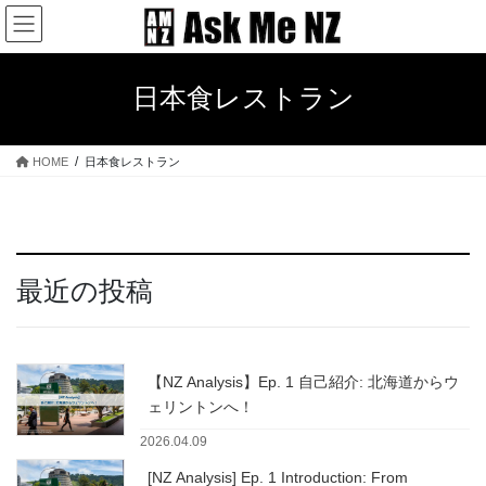
コ
ナ
ン
ビ
テ
ゲ
ン
ー
日本食レストラン
ツ
シ
へ
ョ
ス
ン
HOME
日本食レストラン
キ
に
ッ
移
プ
動
最近の投稿
【NZ Analysis】Ep. 1 自己紹介: 北海道からウ
ェリントンへ！
2026.04.09
[NZ Analysis] Ep. 1 Introduction: From