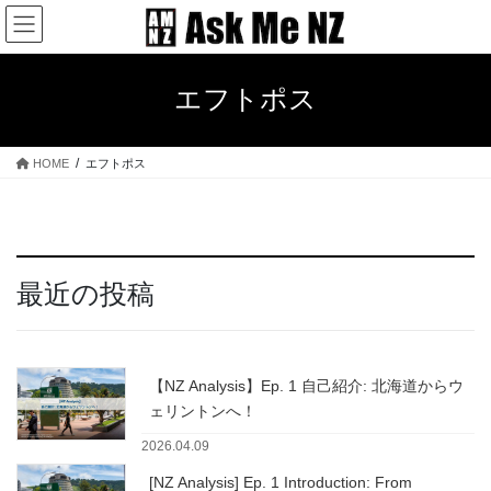
コ
ナ
ン
ビ
テ
ゲ
ン
ー
エフトポス
ツ
シ
へ
ョ
ス
ン
HOME
エフトポス
キ
に
ッ
移
プ
動
最近の投稿
【NZ Analysis】Ep. 1 自己紹介: 北海道からウ
ェリントンへ！
2026.04.09
[NZ Analysis] Ep. 1 Introduction: From