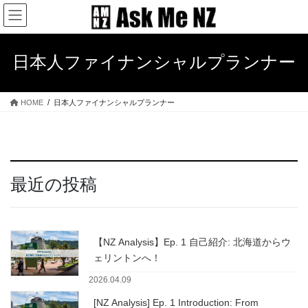
コ
ナ
ン
ビ
テ
ゲ
ン
ー
日本人ファイナンシャルプランナー
ツ
シ
へ
ョ
ス
ン
HOME
日本人ファイナンシャルプランナー
キ
に
ッ
移
プ
動
最近の投稿
【NZ Analysis】Ep. 1 自己紹介: 北海道からウ
ェリントンへ！
2026.04.09
[NZ Analysis] Ep. 1 Introduction: From