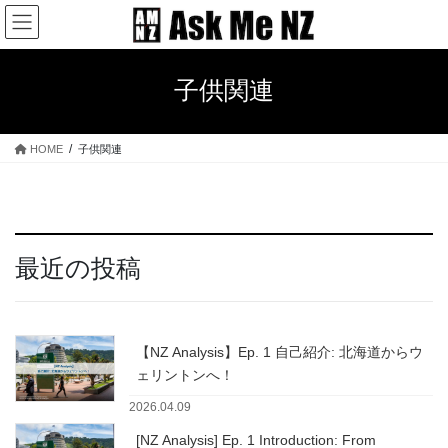
コ
ナ
ン
ビ
テ
ゲ
ン
ー
子供関連
ツ
シ
へ
ョ
ス
ン
HOME
子供関連
キ
に
ッ
移
プ
動
最近の投稿
【NZ Analysis】Ep. 1 自己紹介: 北海道からウ
ェリントンへ！
2026.04.09
[NZ Analysis] Ep. 1 Introduction: From