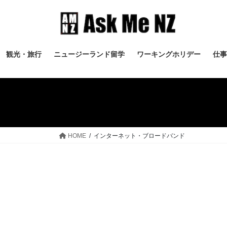
コ
ナ
ン
ビ
テ
ゲ
ン
ー
ツ
シ
観光・旅行
ニュージーランド留学
ワーキングホリデー
仕事
へ
ョ
ス
ン
キ
に
ッ
移
プ
動
HOME
インターネット・ブロードバンド