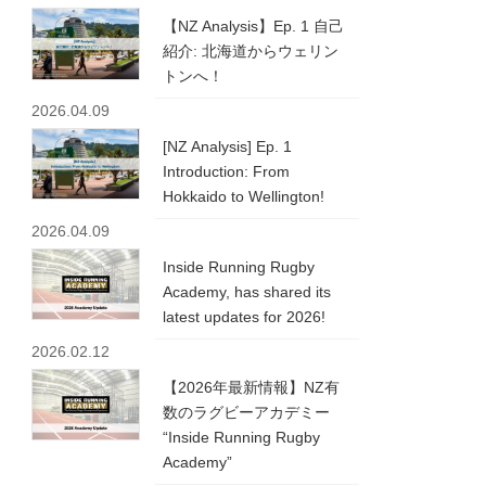
【NZ Analysis】Ep. 1 自己
紹介: 北海道からウェリン
トンへ！
2026.04.09
[NZ Analysis] Ep. 1
Introduction: From
Hokkaido to Wellington!
2026.04.09
Inside Running Rugby
Academy, has shared its
latest updates for 2026!
2026.02.12
【2026年最新情報】NZ有
数のラグビーアカデミー
“Inside Running Rugby
Academy”