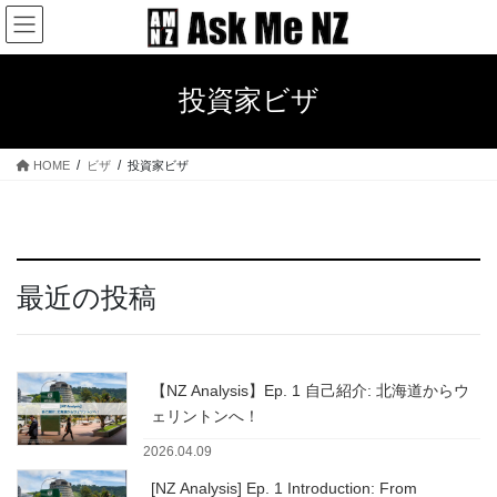
コ
ナ
ン
ビ
テ
ゲ
ン
ー
投資家ビザ
ツ
シ
へ
ョ
ス
ン
HOME
ビザ
投資家ビザ
キ
に
ッ
移
プ
動
最近の投稿
【NZ Analysis】Ep. 1 自己紹介: 北海道からウ
ェリントンへ！
2026.04.09
[NZ Analysis] Ep. 1 Introduction: From