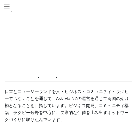
コ
ナ
ン
ビ
テ
ゲ
ン
ー
People
ツ
シ
へ
ョ
ス
ン
HOME
People
Takahiro (Taka) Hirano
キ
に
ッ
移
プ
動
2026.07.02
/ 最終更新日時 :
2026.07.02
Takahiro (Taka) Hirano
日本とニュージーランドを人・ビジネス・コミュニティ・ラグビ
ーでつなぐことを通じて、Ask Me NZの運営を通じて両国の架け
橋となることを目指しています。ビジネス開発、コミュニティ構
築、ラグビー分野を中心に、長期的な価値を生み出すネットワー
クづくりに取り組んでいます。