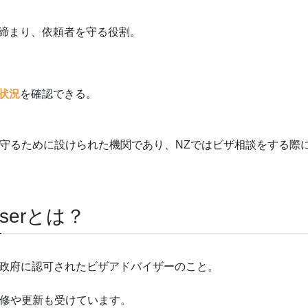
締まり、依頼者を守る役割。
状況
を確認できる。
を守るために設けられた機関であり、NZではビザ相談をする際
dviserとは？
LIA”）とはNZ政府に認可されたビザアドバイザーのこと。
研修や更新も受けています。