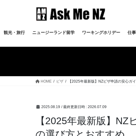
コ
ナ
ン
ビ
テ
ゲ
ン
ー
ツ
シ
観光・旅行
ニュージーランド留学
ワーキングホリデー
仕事
へ
ョ
ス
ン
キ
に
ッ
移
プ
動
HOME
ビザ
【2025年最新版】NZビザ申請の安心
2025.08.19
/ 最終更新日時 :
2026.07.09
【2025年最新版】
の選び方とおすすめ