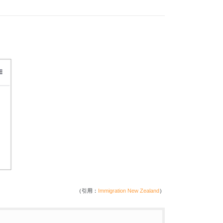
（引用：
Immigration New Zealand
）