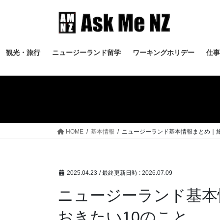
コ
ナ
ン
ビ
テ
ゲ
ン
ー
ツ
シ
観光・旅行
ニュージーランド留学
ワーキングホリデー
仕事
へ
ョ
ス
ン
キ
に
ッ
移
プ
動
HOME
基本情報
ニュージーランド基本情報まとめ｜
2025.04.23
/ 最終更新日時 :
2026.07.09
ニュージーランド基本
おきたい10のこと