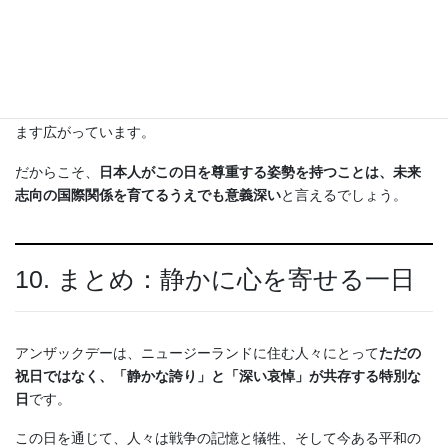
ニュージーランドにとっての戦争の記憶は、日本とは異なる立場
にあります。
第二次世界大戦では、ニュージーランドと日本は敵国同士でした
が、
現在では平和な関係を築いており、戦争の歴史を乗り越えた
国際的な理解と協調の象徴
として、アンザックデーの意義はます
ます広がっています。
だからこそ、
日本人がこの日を尊重する姿勢を持つことは、未来
志向の国際関係を育てるうえでも意義深い
と言えるでしょう。
10. まとめ：静かに心を寄せる一日
アンザックデーは、ニュージーランドに住む人々にとって
ただの
祝日ではなく、「静かな誇り」と「深い哀悼」が共存する特別な
日
です。
この日を通じて、人々は戦争の記憶と犠牲、そして今ある平和の