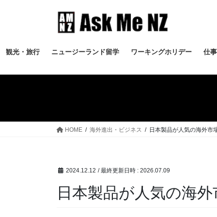
コ
ナ
ン
ビ
テ
ゲ
ン
ー
ツ
シ
観光・旅行
ニュージーランド留学
ワーキングホリデー
仕事
へ
ョ
ス
ン
キ
に
ッ
移
プ
動
HOME
海外進出・ビジネス
日本製品が人気の海外市
2024.12.12
/ 最終更新日時 :
2026.07.09
日本製品が人気の海外